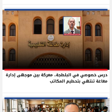
درس خصوصي في البلطجة.. معركة بين موجهى إدارة
مغاغة تنتهي بتحطيم المكاتب