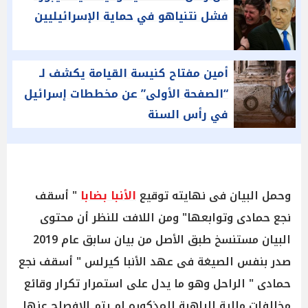
فشل نتنياهو في حماية الإسرائيليين
أمين مفتاح كنيسة القيامة يكشف لـ
“الصفحة الأولى” عن مخططات إسرائيل
في رأس السنة
وحمل البيان فى نهايته توقيع
الأنبا بضابا
" أسقف
نجع حمادى وتوابعها" ومن اللافت للنظر أن محتوى
البيان مستنسخ طبق الأصل من بيان سابق عام 2019
صدر بنفس الصيغة فى عهد الأنبا كيرلس " أسقف نجع
حمادى " الراحل وهو ما يدل على استمرار تكرار وقائع
مخالفات مالية للراهبة المذكوره لم يتم الإفصاح عنها