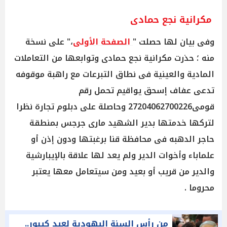
مكرانية نجع حمادى
وفى بيان لها حصلت "
الصفحة الأولى
،" على نسخة
منه ؛ حذرت مكرانية نجع حمادى وتوابعها من التعاملات
المادية والعينية فى نطاق التبرعات مع راهبة موقوفه
تدعى عفاف إسحق يواقيم تحمل رقم
قومى27204062700226 وحاصلة على دبلوم تجارة نظرا
لتركها خدمتها بدير الشهيد مارى جرجس بمنطقة
حاجر الدهبه فى محافظة قنا برغبتها ودون إذن أو
علماباء وأخوات الدير ولم يعد لها علاقة بالإيبارشية
والدير من قريب أو بعيد ومن سيتعامل معها يعتبر
محروما .
من رأس السنة اليهودية لعيد كيبور..