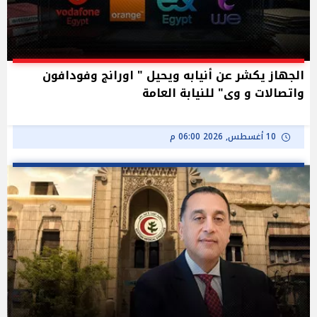
الجهاز يكشر عن أنيابه ويحيل " اورانج وفودافون
واتصالات و وى" للنيابة العامة
10 أغسطس, 2026 06:00 م