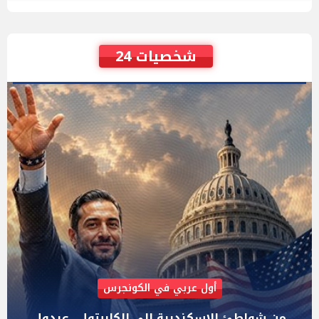
شخصيات 24
AIPAC رصدت 30 مليون دولار لإضعافه
"عبد الرحمن السيد" المصري الذى يواجه "هايلي