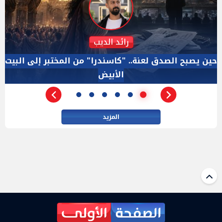
دكتور نزيه الحكيم
الإجازة البرلمانية ليست إجازة من الرقابة.. والسؤال ليس
الأداة الوحيده بعد فض الانعقاد
المزيد