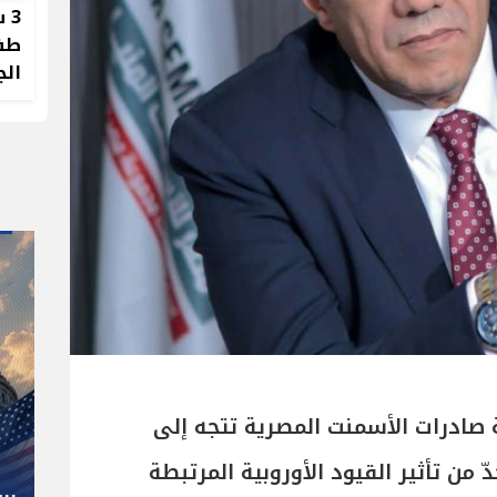
3 
طفل
الج
" صاحب صاحبه "
 صادرات الأسمنت المصرية تتجه إلى
شوقي غريب.. المدير الفني رجل
 من تأثير القيود الأوروبية المرتبطة
كل المناصب في الجبلاية برعاية