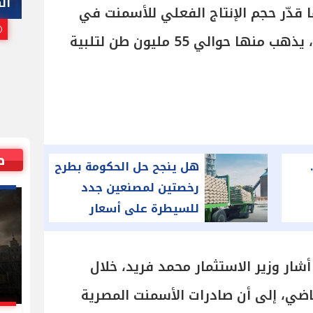
هاني أبوريدة
ال
ا قدّر حجم الإنتاج الفعلي للأسمنت في
25 يوليو, 2026 10:00 م
مصر بنحو 75 مليون طن سنوياً، يذهب منها حوالي 55 مليون طن لتلبية
ص
هل ينجح حل الحكومة بطرح
رخصتين لمصنعين جدد
للسيطرة على أسعار
الاسمنت؟
شار وزير الاستثمار محمد فريد، خلال
اضي، إلى أن صادرات الأسمنت المصرية