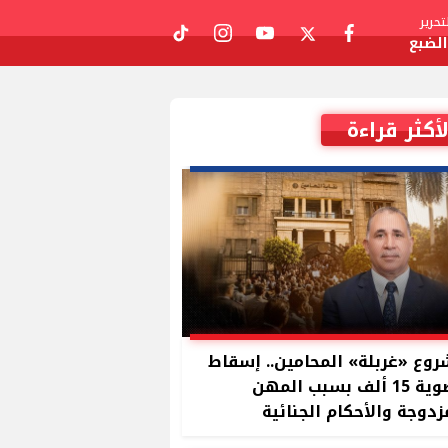
حرير
لضبع
tiktok
instagram
youtube
twitter
facebook
لأكثر قراءة
وع «غربلة» المحامين.. إسقاط
عضوية 15 ألف بسبب المهن
زدوجة والأحكام الجنائية