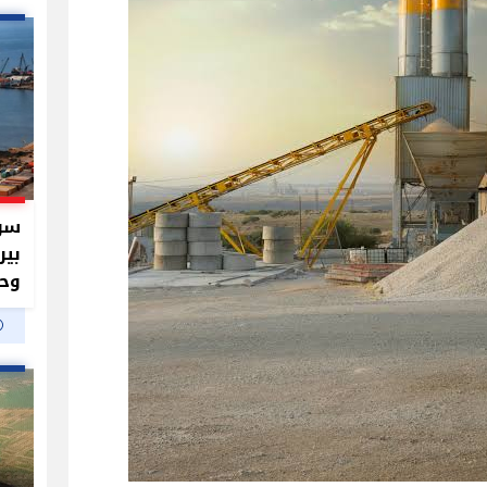
سر 
بير
وحم