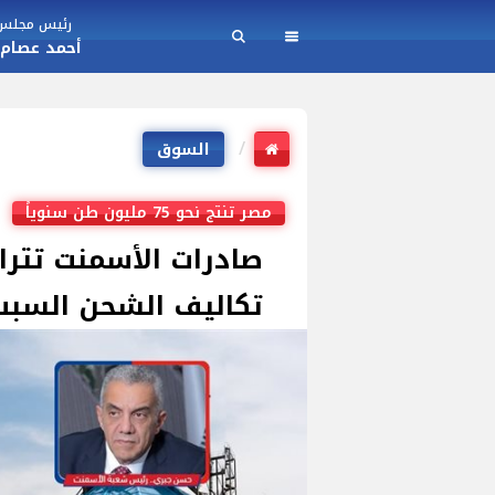
رئيس مجلس ا
أحمد عصام
السوق
مصر تنتج نحو 75 مليون طن سنوياً
تكاليف الشحن السب