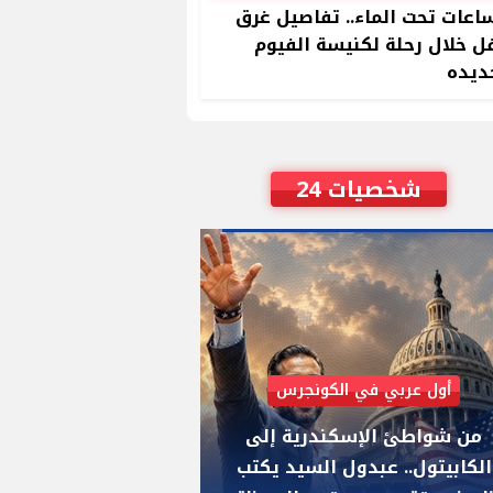
ساعات تحت الماء.. تفاصيل غرق
 خلال رحلة لكنيسة الفيوم
ديده
شخصيات 24
أول عربي في الكونجرس
AIPAC رصدت 30 مليون دولار لإضعافه
من شواطئ الإسكندرية إلى
"عبد الرحمن السيد
الكابيتول.. عبدول السيد يكتب
يواجه "هايلي ستي