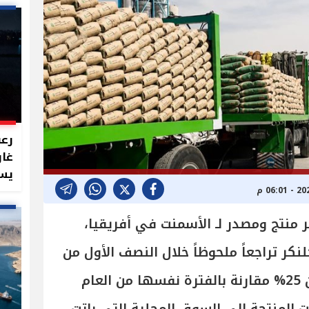
رعب
غار
يست
 منتج ومصدر لـ الأسمنت في أفريقيا،
نكر تراجعاً ملحوظاً خلال النصف الأول من
عام 2026، إذ انخفضت بأكثر من 25% مقارنة بالفترة نفسها من العام