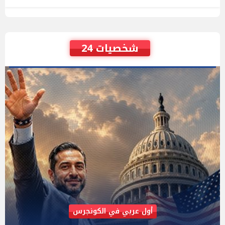
شخصيات 24
AIPAC رصدت 30 مليون دولار لإضعافه