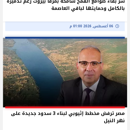
سر بقاء صوامع القمح شامخة بمرفأ بيروت رغم تدميره
بالكامل وحمايتها لباقي العاصمة
06 أغسطس, 2026 01:00 م
مصر ترفض مخطط إثيوبي لبناء 3 سدود جديدة على
نهر النيل