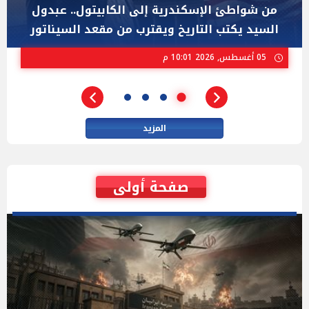
"عبد الرحمن السيد" المصري الذى يواجه "هايلي
ستيفنز" وإيباك الاسرائيلية بإنتخابات ميشيجان
02 أغسطس, 2026 04:01 م
المزيد
صفحة أولى