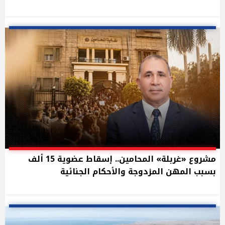
مشروع «غربلة» المحامين.. إسقاط عضوية 15 ألف
بسبب المهن المزدوجة والأحكام الجنائية