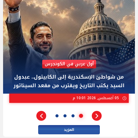
AIPAC رصدت 30 مليون دولار لإضعافه
"عبد الرحمن السيد" المصري الذى يواجه "هايلي
ستيفنز" وإيباك الاسرائيلية بإنتخابات ميشيجان
02 أغسطس, 2026 04:01 م
المزيد