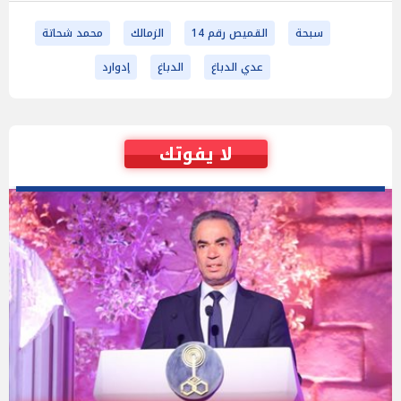
سبحة
القميص رقم 14
الزمالك
محمد شحاتة
عدي الدباغ
الدباغ
إدوارد
لا يفوتك