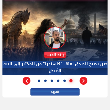
دكتور نزيه الحكيم
الإجازة البرلمانية ليست إجازة من الرقابة.. والسؤال ليس
الأداة الوحيده بعد فض الانعقاد
المزيد