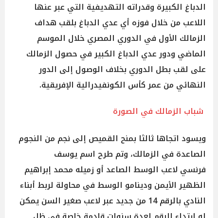
الدباغ الكبيرة وقدراته التهديفية التي عبر عنها
اللاعب من خلال فوزه أي عدي الدباغ بلقب هداف
الزمالك الأول في الدوري المصري خلال الموسم
الماضي ودور عدي الدباغ الكبير في حصول الزمالك
على لقب بطل الدوري بخلاف الوصول إلى الدور
النهائي من عمر كأس الكونفيدرالية الإفريقية.
شباب الزمالك في الصورة
ويسود اتجاها ثالثا بمنح القميص إلى نجم من النجوم
الصاعدة في الزمالك، وتم طرح اسم يوسف
فرنسي لاعب الوسط الصاعد أو زميله محمد إبراهيم
الظهير الأيمن ودينامو الوسط في محاولة لربط أبناء
النادي بالرقم 14 من جديد عبر لاعب صغير السن يمكن
له ارتداء الرقم لعدة سنوات قادمة خاصة في ظل