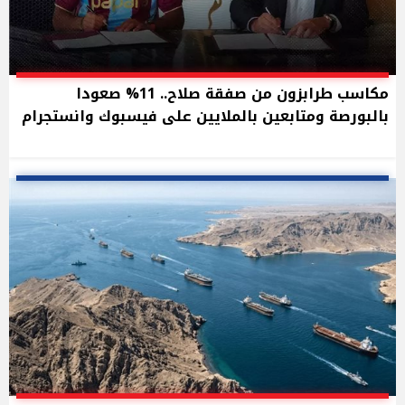
مكاسب طرابزون من صفقة صلاح.. 11% صعودا
بالبورصة ومتابعين بالملايين على فيسبوك وانستجرام