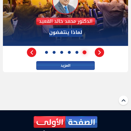
عبدالحليم قنديل
الدكتور عبد الحليم قنديل يكتب: هزيمة "ترامب" فى
مفاوضات إيران
المزيد