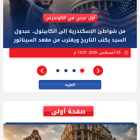
AIPAC رصدت 30 مليون دولار لإضعافه
"عبد الرحمن السيد" المصري الذى يواجه "هايلي
ستيفنز" وإيباك الاسرائيلية بإنتخابات ميشيجان
02 أغسطس, 2026 04:01 م
المزيد
صفحة أولى