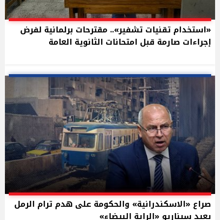
«استخدام تقنيات تشفير».. مقترحات برلمانية لفرض
إجراءات صارمة قبل امتحانات الثانوية العامة
صراع «الاسكندرانية» والحكومة على هدم ترام الرمل
يعيد سيناريو «الراية البيضاء»