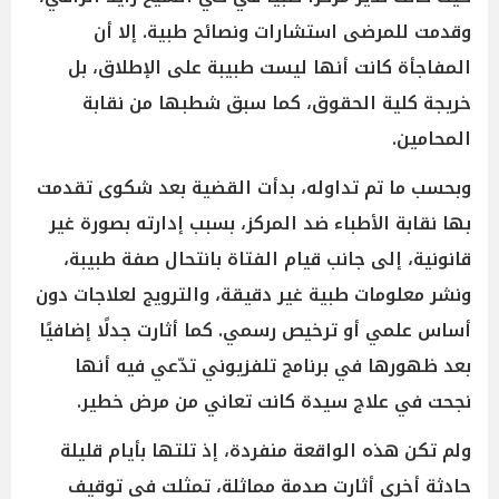
وقدمت للمرضى استشارات ونصائح طبية. إلا أن
المفاجأة كانت أنها ليست طبيبة على الإطلاق، بل
خريجة كلية الحقوق، كما سبق شطبها من نقابة
المحامين.
وبحسب ما تم تداوله، بدأت القضية بعد شكوى تقدمت
بها نقابة الأطباء ضد المركز، بسبب إدارته بصورة غير
قانونية، إلى جانب قيام الفتاة بانتحال صفة طبيبة،
ونشر معلومات طبية غير دقيقة، والترويج لعلاجات دون
أساس علمي أو ترخيص رسمي. كما أثارت جدلًا إضافيًا
بعد ظهورها في برنامج تلفزيوني تدّعي فيه أنها
نجحت في علاج سيدة كانت تعاني من مرض خطير.
ولم تكن هذه الواقعة منفردة، إذ تلتها بأيام قليلة
حادثة أخرى أثارت صدمة مماثلة، تمثلت في توقيف