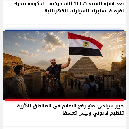
بعد قفزة المبيعات لـ11 ألف مركبة.. الحكومة تتحرك
لفرملة استيراد السيارات الكهربائية
خبير سياحي: منع رفع الأعلام في المناطق الأثرية
تنظيم قانوني وليس تعسفا