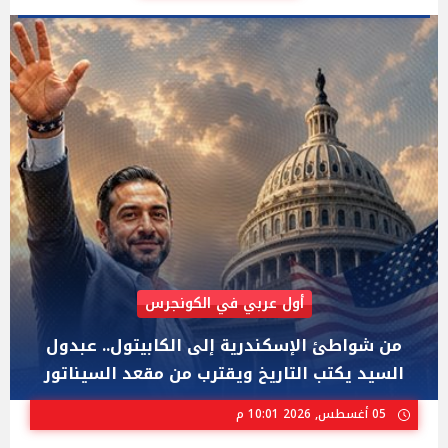
AIPAC رصدت 30 مليون دولار لإضعافه
"عبد الرحمن السيد" المصري الذى يواجه "هايلي
ستيفنز" وإيباك الاسرائيلية بإنتخابات ميشيجان
02 أغسطس, 2026 04:01 م