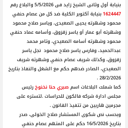
بنيابة أول وثانى الشيخ زايد فى 5/5/2026 والبلاغ رقم
1624447
بنيابة أكتوبر الكلية ضد كل من عصام حنفي
محمود وشهرته يحيى الصعيدى، وياسر صلاح محمود
وشهرته أبو عمار أو ياسر زقزوق، وأسامه عماد حنفي
محمود وشهرته أسامه الصعيدي، وتامر محمد
عبدالحميد، وفارس ياسر صلاح محمود نجل ياسر
زقزوق، وكذلك شريف عصام حنفي وشهرته شريف
الصعيدي، الصادر ضدهم حكم مع الشغل والنفاذ بتاريخ
28/2/2026 .
كما شملت البلاغات اسم
صبري حنا نخنوخ
رئيس
مجلس ادارة شركه فالكون للحراسات .لتستره على
مجرمين هاربين من تتفيذ القانون .
وبحسب نص شكوى المستشار صلاح الخولى، صدر
بتاريخ 16/5/2026 حكم على المتهم عصام حنفي