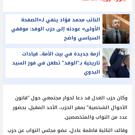
النائب محمد فؤاد ينفي لـ«الصفحة
الأولى» عودته إلى حزب الوفد: موقفي
السياسي واضح
أزمة جديدة في بيت الأمة.. قيادات
تاريخية بـ"الوفد" تطعن في فوز السيد
البدوي
وكان حزب العدل قد دعا لحوار مجتمعي حول "قانون
الأحوال الشخصية" بمقر الحزب، الأحد المقبل، بحضور
عدد من النواب والمتخصصين.
وقالت النائبة فاطمة عادل، عضو مجلس النواب عن حزب