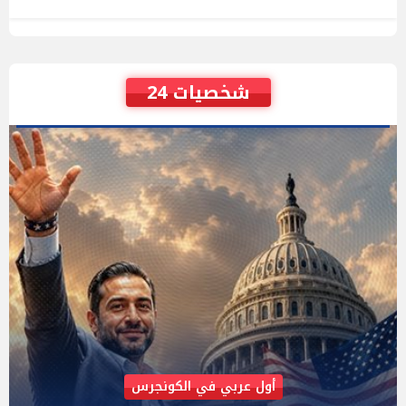
شخصيات 24
AIPAC رصدت 30 مليون دولار لإضعافه