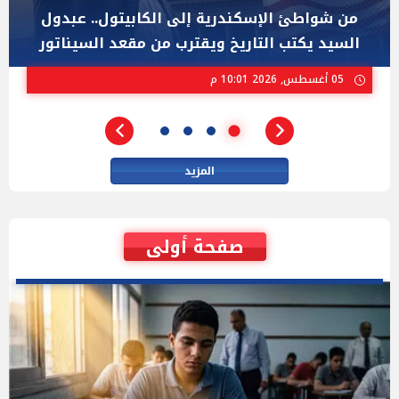
"عبد الرحمن السيد" المصري الذى يواجه "هايلي
ستيفنز" وإيباك الاسرائيلية بإنتخابات ميشيجان
02 أغسطس, 2026 04:01 م
المزيد
صفحة أولى