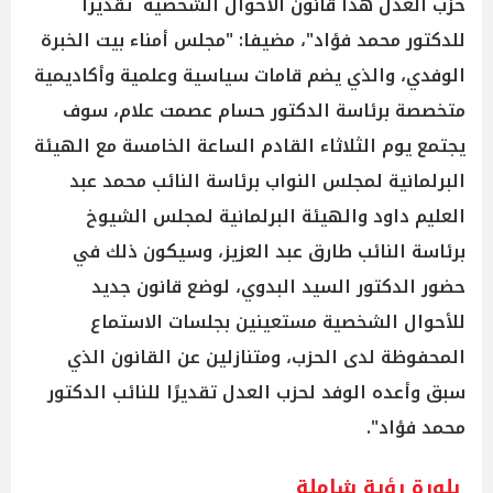
حزب العدل هذا قانون الأحوال الشخصية تقديرا
للدكتور محمد فؤاد"، مضيفا: "مجلس أمناء بيت الخبرة
الوفدي، والذي يضم قامات سياسية وعلمية وأكاديمية
متخصصة برئاسة الدكتور حسام عصمت علام، سوف
يجتمع يوم الثلاثاء القادم الساعة الخامسة مع الهيئة
البرلمانية لمجلس النواب برئاسة النائب محمد عبد
العليم داود والهيئة البرلمانية لمجلس الشيوخ
برئاسة النائب طارق عبد العزيز، وسيكون ذلك في
حضور الدكتور السيد البدوي، لوضع قانون جديد
للأحوال الشخصية مستعينين بجلسات الاستماع
المحفوظة لدى الحزب، ومتنازلين عن القانون الذي
سبق وأعده الوفد لحزب العدل تقديرًا للنائب الدكتور
محمد فؤاد".
بلورة رؤية شاملة