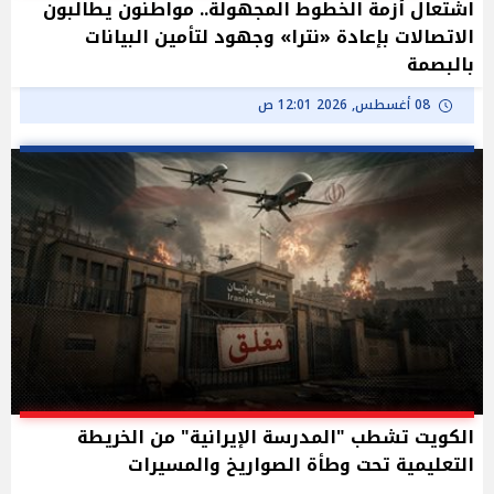
اشتعال أزمة الخطوط المجهولة.. مواطنون يطالبون
الاتصالات بإعادة «نترا» وجهود لتأمين البيانات
بالبصمة
08 أغسطس, 2026 12:01 ص
الكويت تشطب "المدرسة الإيرانية" من الخريطة
التعليمية تحت وطأة الصواريخ والمسيرات