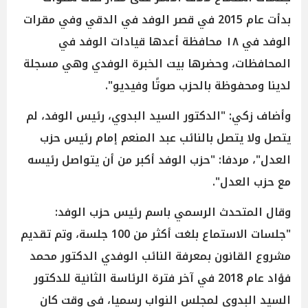
بدأت عام 2015 في قصر الوفد في الدقي وفي مقرات
الوفد في ١٨ محافظة أعدها قيادات الوفد في
المحافظات، وحضرها بيت الخبرة الوفدي وهي مسجلة
لدينا ومحفوظة بالحزب صوتًا وفيديو".
وأضاف زكي: "الدكتور السيد البدوي، رئيس الوفد، لم
يتصل ولا يتصل بالنائب عبد المنعم إمام رئيس حزب
العدل"، مردفا: "حزب الوفد أكبر من أن يتواصل رئيسه
مع حزب العدل".
وقال المتحدث الرسمي باسم رئيس حزب الوفد:
"جلسات الاستماع بلغت أكثر من 100 جلسة، وتم تقديم
مشروع القانون بمعرفة النائب الوفدي الدكتور محمد
فؤاد عام 2018 في آخر فترة الرئاسة الثانية للدكتور
السيد البدوي لمجلس النواب رسميا، في وقت كان