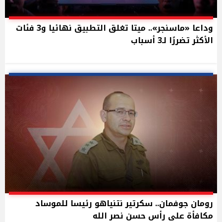
وداعا «ماسنجر».. ميتا تغلق التطبيق نهائيا و3 فئات
الأكثر تضررًا لـ3 أسباب
رومان جوفمان.. سكرتير نتنياهو رئيسا للموساد
مكافأة على رأس حسن نصر الله