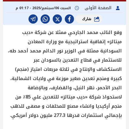
الصفحة الأولى
السبت 06/سبتمبر/2025 - 01:17 م
شارك
وقع النائب محمد الجارحي ممثلا عن شركة «ديب
ميتالز» إتفاقية استراتيجية مع وزارة المعادن
السودانية ممثلة في الوزير نور الدائم محمد أحمد طه،
للاستثمار في قطاع التعدين بالسودان عبر
الاستكشاف والإنتاج في ثلاثة مربعات امتياز (منجم)
كبيرة ومنجم تعدين صغير موزعة في ولايات الشمالية،
البحر الأحمر، نهر النيل، والقضارف، وبالإضافة
لاستحواذ شركة «ديب ميتالز» للتعدين علي 85٪؜ من
منجم أركيديا وانشاء مصنع للمخلفات و مصفى للذهب
بإجمالي استثمارات قدرها 277.3 مليون دولار أمريكي.