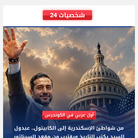
شخصيات 24
AIPAC رصدت 30 مليون دولار لإضعافه
"عبد الرحمن السيد" المصري الذى يواجه "هايلي
ستيفنز" وإيباك الاسرائيلية بإنتخابات ميشيجان