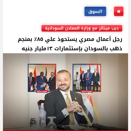
السوق
ديب ميتالز مع وزارة المعادن السودانية
رجل أعمال مصري يستحوذ علي ٨٥٪؜ بمنجم
ذهب بالسودان بإستثمارات ١٣مليار جنيه