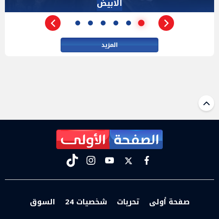
الأداة الوحيده بعد فض الانعقاد
المزيد
tiktok
instagram
youtube
twitter
facebook
صفحة أولى
تحريات
شخصيات 24
السوق