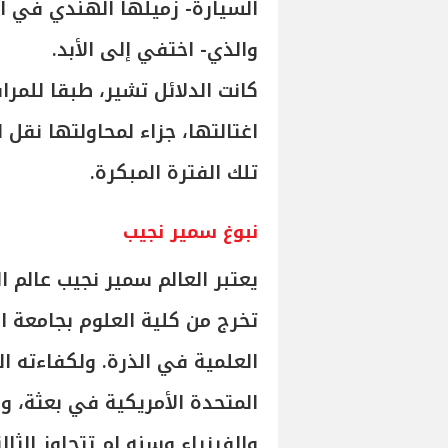
السيارة- زميلها الهندي في ال
والذي- اختفي إلى الأبد.
كانت الدلائل تشير، طبقا للمرا
اغتالتها، جزاء لمحاولتها نقل
تلك الفترة المبكرة.
نبوغ سمير نجيب
يعتبر العالم سمير نجيب عالم 
تخرج من كلية العلوم بجامعة ا
العلمية في الذرة. ولكفاءته ال
المتحدة الأمريكية في بعثة، و
والفيزياء وسنه لم تتجاوز الثالث