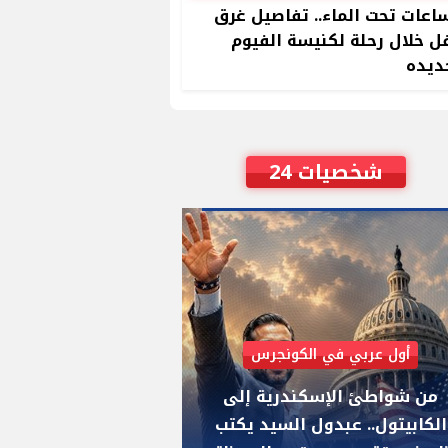
ساعات تحت الماء.. تفاصيل غرق
 خلال رحلة لكنيسة الفيوم
ديده
شخصيات 24
أول عربي في الكونجرس
AIPAC رصدت 30 مليون دولار لإضعافه
من شواطئ الإسكندرية إلى
"عبد الرحمن السيد
الكابيتول.. عبدول السيد يكتب
يواجه "هايلي ستي