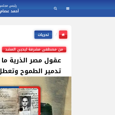
رئيس مجلس ا
أحمد عصام
تحريات
من مصطفى مشرفة ليحيي المشد
عقول مصر الذرية ما ب
تدمير الطموح وتعطل