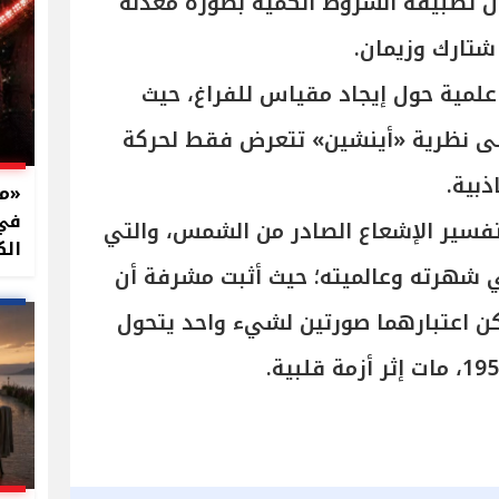
ل تطبيقه الشروط الكمية بصورة معدلة
شتارك وزيمان.
علمية حول إيجاد مقياس للفراغ، حيث
على نظرية «أينشين» تتعرض فقط لحركة
بية.
في 
فسير الإشعاع الصادر من الشمس، والتي
الك
في شهرته وعالميته؛ حيث أثبت مشرفة أن
ن اعتبارهما صورتين لشيء واحد يتحول