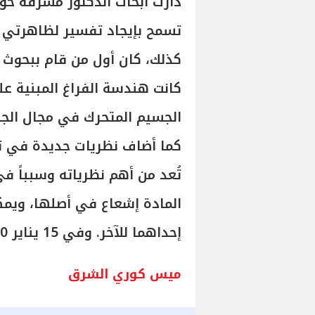
دارت أبحاث الدكتور مشرفة حو
تسمح بإيجاد تفسير لظاهرتي 
كذلك، كان أول من قام ببحوث 
كانت هندسة الفراغ المبنية 
الجسيم المتحرك في مجال الجاذ
كما أضاف نظريات جديدة في ت
تُعد من أهم نظرياته وسبباً 
المادة إشعاع في أصلها، ويمك
إحداهما للآخر. وفي 15 يناير 1950، مات إثر أزمة قلبية.
ميس كوري الشرق