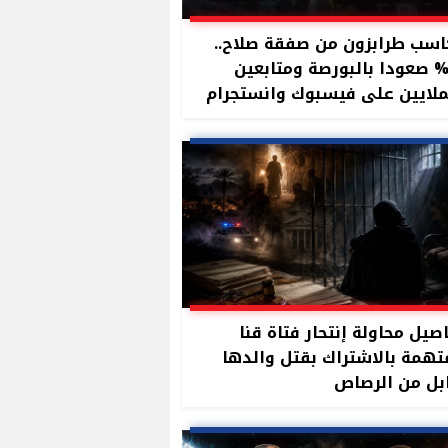
سب طرابزون من صفقة صلاح..
11 صعودا بالبورصة ومتابعين
ملايين على فيسبوك وانستجرام
صيل محاولة إنتحار فتاة قنا
تهمة بالاشتراك بقتل والدها
بل من الرصاص