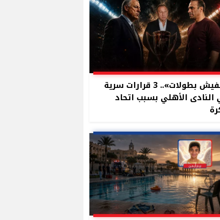
«مفيش بطولات».. 3 قرارات سرية
النادى الأهلي بسبب اتحاد
رة