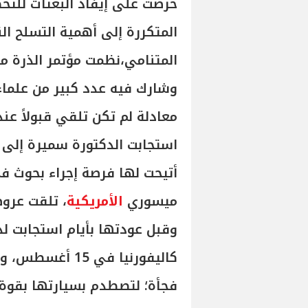
حرصت على إيفاد البعثات للت
المتكررة إلى أهمية التسلح ال
المتنامي،نظمت مؤتمر الذرة من
وشارك فيه عدد كبير من علماء 
معادلة لم تكن تلقي قبولاً عند 
أتيحت لها فرصة إجراء بحوث ف
ميسوري
الأمريكية
، تلقت عرو
وقبل عودتها بأيام استجابت ل
كاليفورنيا في 5
فجأة؛ لتصطدم بسيارتها بقوة