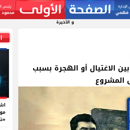
لإدارة
رئيس الت
 فهمي
محمود ا
و الأخيرة
ا
ين الاغتيال أو الهجرة بسبب
 المشروع
اشت
موا
«نت
بال