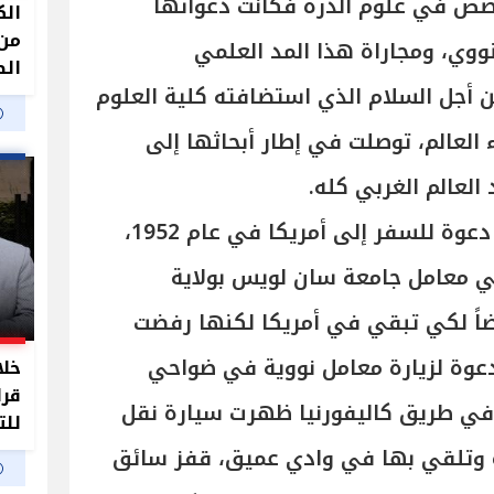
خصص في علوم الذرة فكانت دعواتها
الك
من 
نووي، ومجاراة هذا المد العلمي
الص
 أجل السلام الذي استضافته كلية العلوم
العالم، توصلت في إطار أبحاثها إلى
العالم الغربي كله.
استجابت الدكتورة سميرة إلى دعوة للسفر إلى أمريكا في عام 1952،
ي معامل جامعة سان لويس بولاية
ضاً لكي تبقي في أمريكا لكنها رفضت
دعوة لزيارة معامل نووية في ضواحي
خلا
قرا
1 أغسطس، وفي طريق كاليفورنيا ظهرت سيارة نقل
للت
 وتلقي بها في وادي عميق، قفز سائق