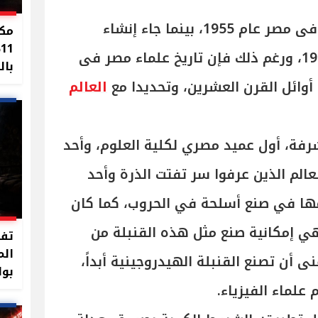
كان إنشاء لجنة الطاقة الذرية فى مصر عام 1955، بينما جاء إنشاء
مكا
%
مؤسسة الطاقة الذرية عام 1957، ورغم ذلك فإن تاريخ علماء مصر فى
بال
 أوائل القرن العشرين، وتحديدا مع
العالم
فة، أول عميد مصري لكلية العلوم، وأحد
عالم الذين عرفوا سر تفتت الذرة وأحد
مها في صنع أسلحة في الحروب، كما كان
ي إمكانية صنع مثل هذه القنبلة من
تفا
الم
نى أن تصنع القنبلة الهيدروجينية أبداً،
بوا
علماء الفيزياء.