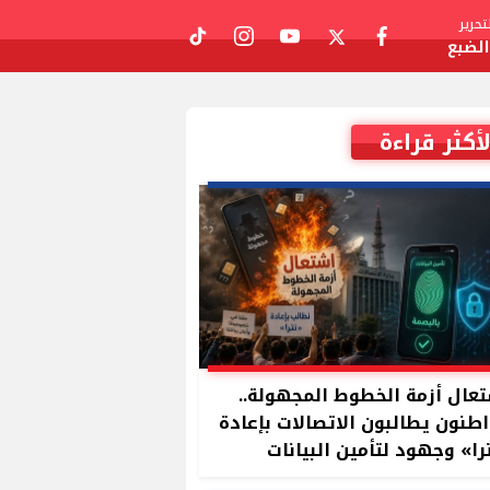
حرير
لضبع
tiktok
instagram
youtube
twitter
facebook
لأكثر قراءة
عال أزمة الخطوط المجهولة..
طنون يطالبون الاتصالات بإعادة
را» وجهود لتأمين البيانات
بصمة