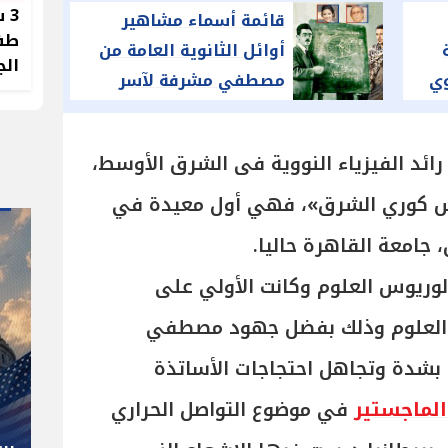
3 
قائمة أسماء مشاهير
طفل
أوائل الثانوية العامة من
الج
وي
مصطفي مشرفة لآسر
ياسين
د الفيزياء النووية فى الشرق الأوسط،
كوري الشرق»، فهي أول معيدة في
 جامعة القاهرة حاليا.
ريوس العلوم وكانت الأولي على
 العلوم وذلك بفضل جهود مصطفي
" صاحب صاحبه "
بشدة وتجاهل احتجاجات الأساتذة
شوقي غريب.. المدير الفني رجل
لماجستير
في موضوع التواصل الحراري
كل المناصب في الجبلاية برعاية