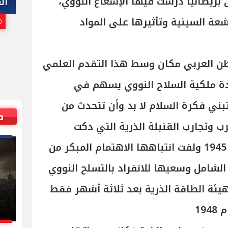
بريطانيا درست فيها الإشعاع النووي،
هاني أبوريدة
ال
عة السينية وتأثيرها على المواد
25 يوليو, 2026 10:00 م
طن العربي مكان وسط هذا التقدم العلمي
ادة ملكية السلاح النووي يسهم في
بني فكرة السلام لا بد وأن تتحدث من
ص
 وتجارب القنبلة الذرية التي دكت
هيروشيما وناجازاكي في عام 1945 ولفت انتباهها الاهتمام المبكر من
الشامل وسعيها للانفراد بالتسلح النووي
ئة الطاقة الذرية بعد ثلاثة أشهر فقط
19