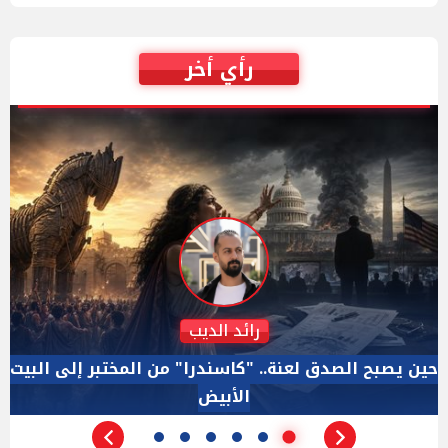
رأي أخر
دكتور نزيه الحكيم
الإجازة البرلمانية ليست إجازة من الرقابة.. والسؤال ليس
الأداة الوحيده بعد فض الانعقاد