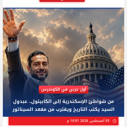
AIPAC رصدت 30 مليون دولار لإضعافه
"عبد الرحمن السيد" المصري الذى يواجه "هايلي
ستيفنز" وإيباك الاسرائيلية بإنتخابات ميشيجان
02 أغسطس, 2026 04:01 م