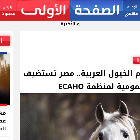
لإدارة
رئيس الت
 فهمي
محمود ا
و الأخيرة
ا
ة
لم الخيول العربية.. مصر تستضيف
مية لمنظمة ECAHO
مشر
الم