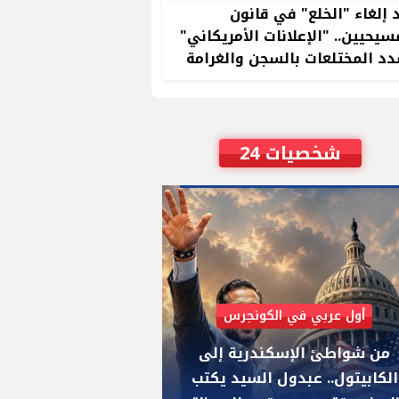
 إلغاء "الخلع" في قانون
سيحيين.. "الإعلانات الأمريكاني"
د المختلعات بالسجن والغرامة
شخصيات 24
أول عربي في الكونجرس
AIPAC رصدت 30 مليون دولار لإضعافه
من شواطئ الإسكندرية إلى
"عبد الرحمن السيد
الكابيتول.. عبدول السيد يكتب
يواجه "هايلي ستي