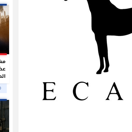
مشر
الم