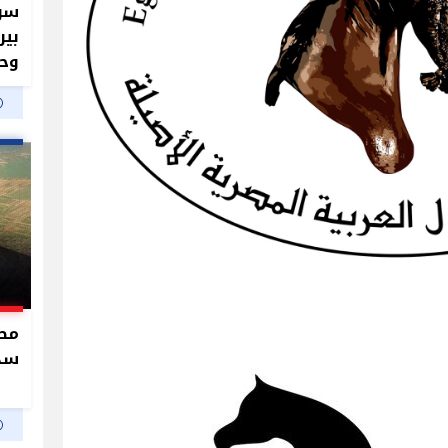
سر 
بير
وحم
سدو