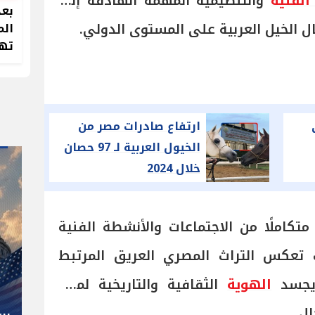
الفنية
والتنظيمية المهمة الهادفة إلى
بعد
ل الخيل العربية على المستوى الدولي.
الم
تهد
ارتفاع صادرات مصر من
الخيول العربية لـ 97 حصان
خلال 2024
 متكاملًا من الاجتماعات والأنشطة الفنية
" صاحب صاحبه "
ت تعكس التراث المصري العريق المرتبط
شوقي غريب.. المدير الفني رجل
ا يجسد
الهوية
الثقافية والتاريخية لمصر
كل المناصب في الجبلاية برعاية
ل.