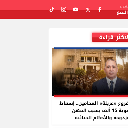
حرير
لضبع
tiktok
instagram
youtube
twitter
facebook
لأكثر قراءة
وع «غربلة» المحامين.. إسقاط
عضوية 15 ألف بسبب المهن
زدوجة والأحكام الجنائية