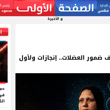
لإدارة
رئيس الت
 فهمي
محمود ا
و الأخيرة
ا
ضمور العضلات.. إنجازات ولأول
في 
الك