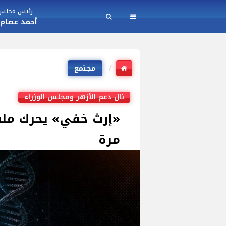
رئيس مجلس ا
أحمد عصام
مجتمع
نال دعم الأزهر ومجلس الوزراء
«إرث خفي» يحرك ملف 
مرة