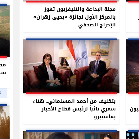
مجلة الإذاعة والتليفزيون تفوز
بالمركز الأول لجائزة «يحيى زهران»
للإخراج الصحفي
سدو
بتكليف من أحمد المسلماني.. هناء
يون دولار و1.57 مليون
سمري نائباً لرئيس قطاع الأخبار
بماسبيرو