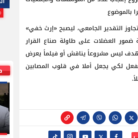
هاني أبوريدة
ال
را بالموضوع
25 يوليو, 2026 10:00 م
اوز التقدير الجامعي، ليصبح «إرث خفي»
ضمور العضلات على طاولة صناع القرار
هدف ليس مشروعاً يناقش أو فيلماً يعرض
 يفعل لكي يجعل أملا في قلوب المصابين
ص
ً.