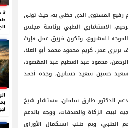
3 
 رفيع المستوى الذي حظي به، حيث تولى
طفل
الرحيم، الاستشاري الطبي برئاسة مجلس
الج
والموجه للمشروع، وتكون فريق عمل «إرث
ربري عمر، كريم محمود محمد أبو العلا،
 الرحمن، محمود عبد العظيم عبد المقصود،
سعيد حسين سعيد حسانين، وجده أحمد
عم الدكتور طارق سلمان، مستشار شيخ
يمت
لإج
جية لبيت الزكاة والصدقات، ووجه بالدعم
عم الطبي، وتم طلب استكمال الأوراق