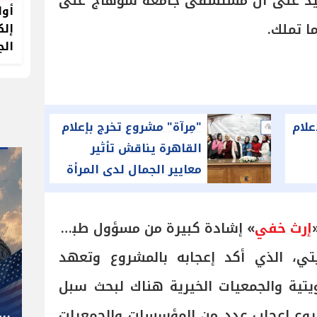
كيد على أن مستشفى جامعة سوهاج على
أول
ا تملك.
إلك
الج
علام
"مِرآة" مشروع تخرج بإعلام
القاهرة يناقش تأثير
معايير الجمال لدى المرأة
المصرية
إرث خفي
» إشادة كبيرة من مسؤول طبي
" صاحب صاحبه "
ي، الذي أكد إعجابه بالمشروع وتعهد
شوقي غريب.. المدير الفني رجل
يتية والجمعيات الخيرية هناك لبحث سبل
كل المناصب في الجبلاية برعاية
شروع إعجاب عدد من المؤسسات والجمعيات