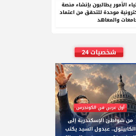
ياء الأمور يطالبون بإنشاء منصة
ترونية موحدة للتحقق من اعتماد
امعات والمعاهد
شخصيات 24
أول عربي في الكونجرس
AIPAC رصدت 30 مليون دولار لإضعافه
من شواطئ الإسكندرية إلى
"عبد الرحمن السيد
الكابيتول.. عبدول السيد يكتب
يواجه "هايلي ستي