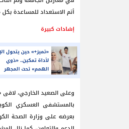
في معارض الجامعة وتم التأ
أتم الاستعداد للمساعدة بكل م
إشادات كبيرة
«تميز+» حين يتحول الإ
لأداة تمكين.. «ذوي
الهمم» تحت المجهر
وعلى الصعيد الخارجي، لاقى «
بالمستشفى العسكري الكويت
بعرضه على وزارة الصحة الكو
الدعم والتعاون، كما نال الم