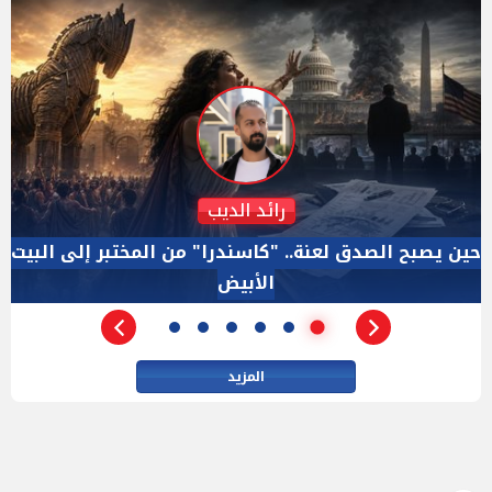
دكتور نزيه الحكيم
الإجازة البرلمانية ليست إجازة من الرقابة.. والسؤال ليس
الأداة الوحيده بعد فض الانعقاد
المزيد