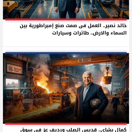
خالد نصير.. العمل فى صمت صنع إمبراطورية بين
السماء والارض.. طائرات وسيارات
كمال بشاي.. قديس الصلب ورديف عز في سوق