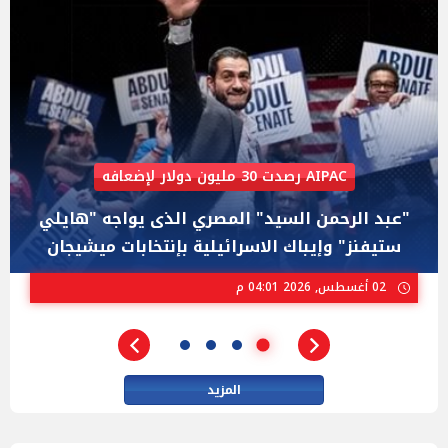
تعرضت للترهيب بسبب موقفها من غزة
شبانة محمود.. قصة صعود كشميرية مسلمة لتولى
منصب وزيرة داخلية بريطانيا مجددا
01 أغسطس, 2026 06:01 م
المزيد