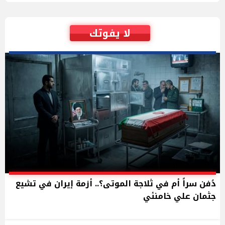
لا يفوتك
دُفن سراً أم في ثلاجة الموتى؟.. أزمة إيران في تشيع
جثمان علي خامنئي