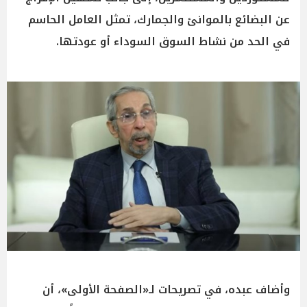
عن البضائع بالموانئ والجمارك، تمثل العامل الحاسم
في الحد من نشاط السوق السوداء أو عودتها.
وأضاف عبده، في تصريحات لـ«الصفحة الأولى»، أن