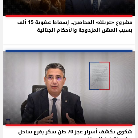
مشروع «غربلة» المحامين.. إسقاط عضوية 15 ألف
بسبب المهن المزدوجة والأحكام الجنائية
شكوى تكشف أسرار عجز 70 طن سكر بفرع ساحل