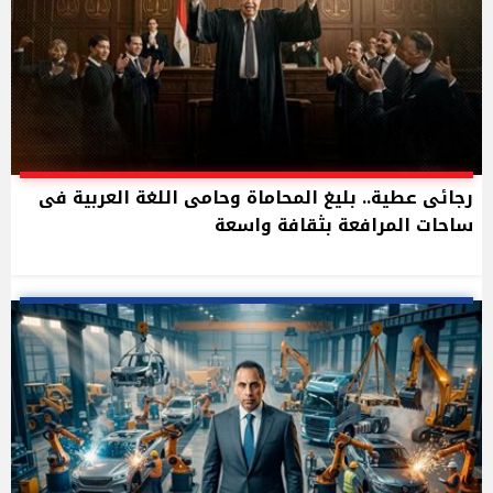
رجائى عطية.. بليغ المحاماة وحامى اللغة العربية فى
ساحات المرافعة بثقافة واسعة