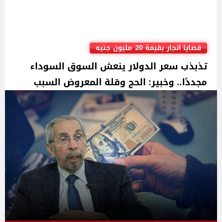
قضايا اتجار بقيمة 20 مليون جنيه
تذبذب سعر الدولار ينعش السوق السوداء
مجددًا.. وخبير: الحج وقلة المعروض السبب