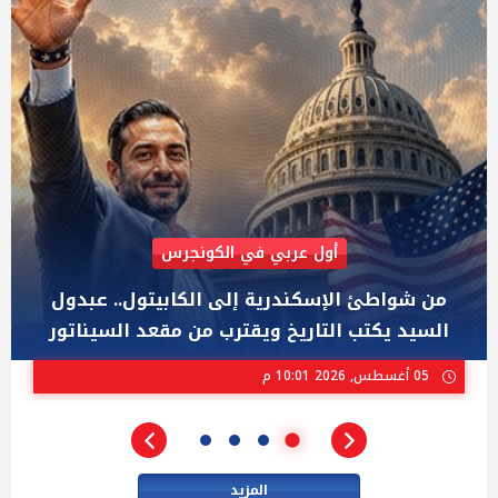
AIPAC رصدت 30 مليون دولار لإضعافه
"عبد الرحمن السيد" المصري الذى يواجه "هايلي
ستيفنز" وإيباك الاسرائيلية بإنتخابات ميشيجان
02 أغسطس, 2026 04:01 م
المزيد