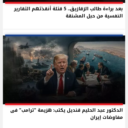
بعد براءة طالب الزقازيق.. 5 قتلة أنقذتهم التقارير
النفسية من حبل المشنقة
الدكتور عبد الحليم قنديل يكتب: هزيمة "ترامب" فى
مفاوضات إيران