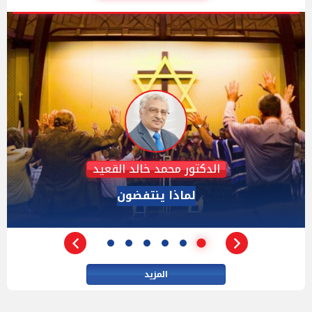
عبدالحليم قنديل
الدكتور عبد الحليم قنديل يكتب: هزيمة "ترامب" فى
مفاوضات إيران
المزيد