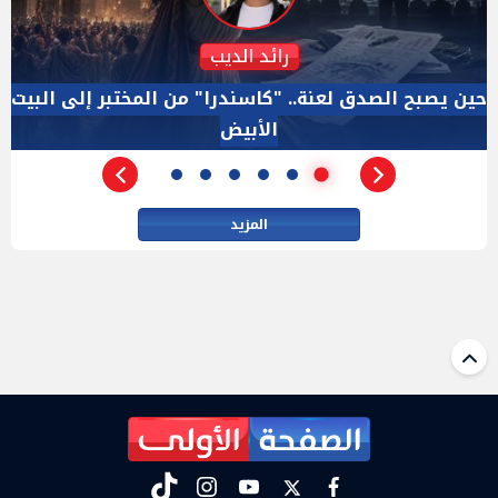
دكتور نزيه الحكيم
الإجازة البرلمانية ليست إجازة من الرقابة.. والسؤال ليس
الأداة الوحيده بعد فض الانعقاد
المزيد