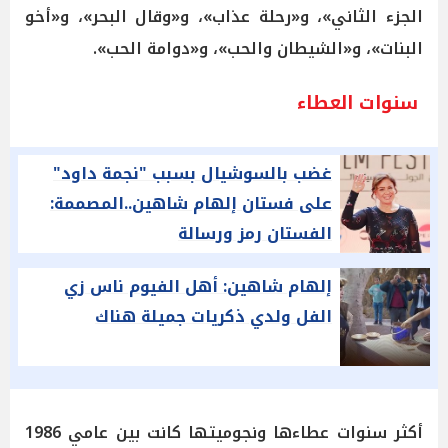
الجزء الثاني»، و«رحلة عذاب»، و«وقال البحر»، و«أخو
البنات»، و«الشيطان والحب»، و«دوامة الحب».
سنوات العطاء
غضب بالسوشيال بسبب "نجمة داود"
على فستان إلهام شاهين..المصممة:
الفستان رمز ورسالة
إلهام شاهين: أهل الفيوم ناس زي
الفل ولدي ذكريات جميلة هناك
أكثر سنوات عطاءها ونجوميتها كانت بين عامي 1986