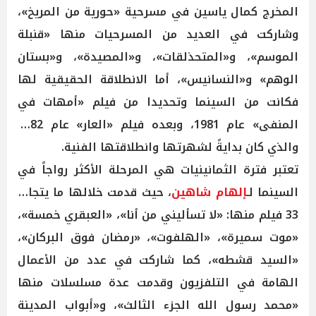
المخرج كمال ياسين في مسرحية «حورية من المريخ»،
وشاركت في العديد من المسرحيات منها «قنبلة
الموسم»، و«المتحذلقات»، و«المصيدة»، و«بستان
الوهم» و«النسانيس»، أما الانطلاقة الحقيقية لها
فكانت من السينما وتحديدا من فيلم «أمهات في
المنفى» عام 1981، وبعده فيلم «العار» عام 1982
والذي كان بدايةً لشهرتها وانطلاقتها الفنية.
تعتبر فترة الثمانينيات هي المرحلة الأكثر رواجاً في
السينما لـ
إلهام شاهين
، حيث قدمت خلالها ما يتجاوز
33 فيلم منها: «لا تسأليني من أنا»، «العبقري خمسة»،
«موت سميرة»، «الهلفوت»، «رمضان فوق البركان»،
«السيد قشطه»، كما شاركت في عدد من الأعمال
الهامة في التلفزيون وقدمت عدة مسلسلات منها
«محمد رسول الله الجزء الثالث»، و«أبواب المدينة