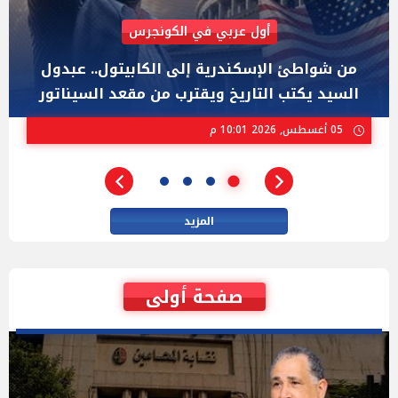
AIPAC رصدت 30 مليون دولار لإضعافه
"عبد الرحمن السيد" المصري الذى يواجه "هايلي
ستيفنز" وإيباك الاسرائيلية بإنتخابات ميشيجان
02 أغسطس, 2026 04:01 م
المزيد
صفحة أولى