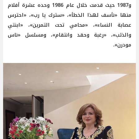
و1987 حيث قدمت خلال عام 1986 وحده عشرة أفلام
منها «نأسف لهذا الخطأ»، «سترك يا رب»، «احترس
عصابة النساء»، «محامي تحت التمرين»، «ابنتي
والذئب»، «رغبة وحقد وانتقام»، ومسلسل «ناس
مودرن».