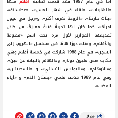
أما في عام 1987 فقد قدمت ثمانية
أفلام
منها
«الهاربات»، «لقاء في شهر العسل»، «عطشانة»،
«بنات حارتنا»، «الزوجة تعرف أكثر»، و«رجل في عيون
امرأة»، كما كان لها تجربةً فنيةً مميزةً، من خلال
تقديمها الفوازير لأول مرة تحت اسم «فطومة
والأفلام»، ومثلت دورًا هامًا في مسلسل «الهروب إلى
السجن»، في عام 1988 شاركت في خمسة أفلام وهي
حكاية «نص مليون دولار»، و«الهانم بالنيابة عن مين»،
و«الأوهام»، و«البوليس النسائي»، و «السجينتان»،
وفي عام 1989 قدمت فلمي «بستان الدم» و «أيام
الغضب».
شارك