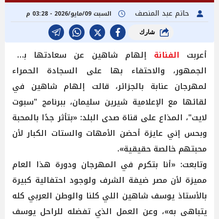
حاتم عبد المنصف
السبت 09/مايو/2026 - 03:28 م
شارك
أعربت
الفنانة
إلهام شاهين عن سعادتها بحب
الجمهور، والاحتفاء بها على السجادة الحمراء
لمهرجان عنابة بالجزائر، قالت إلهام شاهين في
لقائها مع الإعلامية شيرين سليمان، ببرنامج "سبوت
لايت"، المذاع على قناة صدى البلد: «بتأثر جدًا بالمحبة
وبحس إني عايزة أحضن الأمهات والستات الكبار لأن
محبتهم خالصة حقيقية».
وتابعت: «أنا بتكرم في المهرجان ودورة هذا العام
مميزة لأن مصر ضيفة الشرف ولوجود احتفالية كبيرة
بالأستاذ يوسف شاهين اللي كلنا والوطن العربي كله
يتباهى به»، وعن العمل الذي تفضله للراحل يوسف