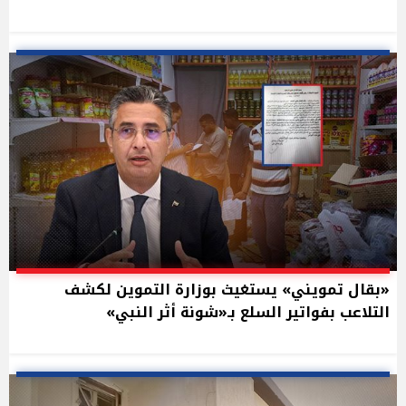
«بقال تمويني» يستغيث بوزارة التموين لكشف
التلاعب بفواتير السلع بـ«شونة أثر النبي»