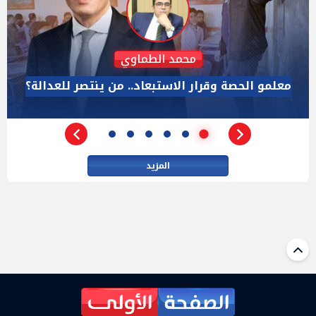
رائد الديب
حين يصبح الصدق لعنة.. "كاسندرا" من المختبر إلى البيت
الأبيض
المزيد