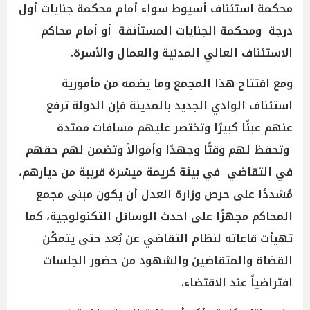
محكمة استئناف أسيوط سواء أمام محكمة جنايات أول
درجة ومحكمة الجنايات المستأنفة أو أمام محاكم
الاستئناف العالي المدنية والعمال والأسرة.
ومع افتتاح هذا المجمع وما يضمه من مأمورية
استئناف الوادي الجديد بالمدينة فإن الدولة ترفع
عنهم عبئًا كبيرًا وتختصر عليهم مسافات ممتدة
وتحفظ لهم وقتًا وجهدًا وأموالاً وتضمن لهم حقهم
في التقاضي في بيئة كريمة ميسّرة قريبة من ديارهم،
مُشددُا على حرص وزارة العدل أن يكون مبنى مجمع
المحاكم مجهزًا على احدث الوسائل التكنولوجية، كما
تهيأت قاعاته لنظام التقاضي عن بُعد حتى يتمكّن
القضاة والمتقاضين والشهود من حضور الجلسات
افتراضياً عند الاقتضاء.