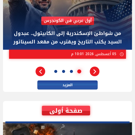
AIPAC رصدت 30 مليون دولار لإضعافه
"عبد الرحمن السيد" المصري الذى يواجه "هايلي
ستيفنز" وإيباك الاسرائيلية بإنتخابات ميشيجان
02 أغسطس, 2026 04:01 م
المزيد
صفحة أولى