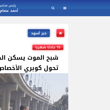
رئيس مجلس ا
أحمد عصام
خبر أسود
15 حادثا شهريا
شبح الموت يسكن الط
تحول كوبري الأخصاص 