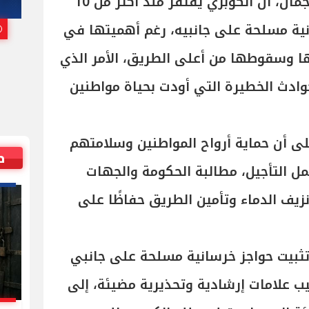
وأوضحت النائبة أسماء سعد الجمال، أن الكوبري يفتقر منذ أكثر من 10
باتهامات جنسية
ية مسلحة على جانبيه، رغم أهميتها في
25 يوليو, 2026 07:00 م
بها وسقوطها من أعلى الطريق، الأمر الذي
ادث الخطيرة التي أودت بحياة مواطنين
ى أن حماية أرواح المواطنين وسلامتهم
ص
ل التأجيل، مطالبة الحكومة والجهات
نزيف الدماء وتأمين الطريق حفاظًا على
وتثبيت حواجز خرسانية مسلحة على جانبي
ب علامات إرشادية وتحذيرية مضيئة، إلى