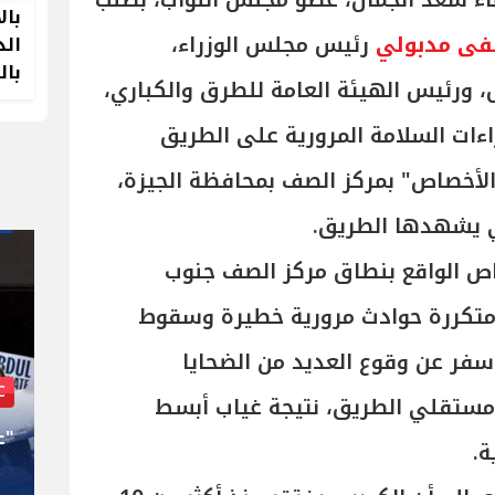
ماء سعد الجمال، عضو مجلس النواب، بطلب
بال
ى مدبولي
رئيس مجلس الوزراء،
الد
بال
ل، ورئيس الهيئة العامة للطرق والكباري،
ءات السلامة المرورية على الطريق
الأخصاص" بمركز الصف بمحافظة الجيزة،
تي يشهدها الطريق.
صاص الواقع بنطاق مركز الصف جنوب
متكررة حوادث مرورية خطيرة وسقوط
سفر عن وقوع العديد من الضحايا
بعد إصداره مذكرات اعتقال لنتنياهو وجالانت
AIPAC
ومستقلي الطريق، نتيجة غياب أبسط
كريم خان.. أصابع صهيونية وراء
"ع
ة.
إقالته من «الجنائية الدولية»