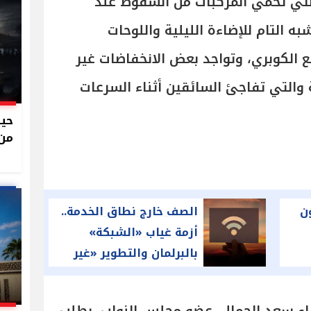
التي تحمي المركبات من السقوط عند
شبه التام للإضاءة الليلية واللوحات
ع الكوبري، وتواجد بعض الانخفاضات غير
 والتي تفاجئ السائقين أثناء السرعات
حين
من 
ن
الصف خارج نطاق الخدمة..
أزمة غياب «الشبكة»
بالبرلمان والتطوير «غير
متاح حاليا»