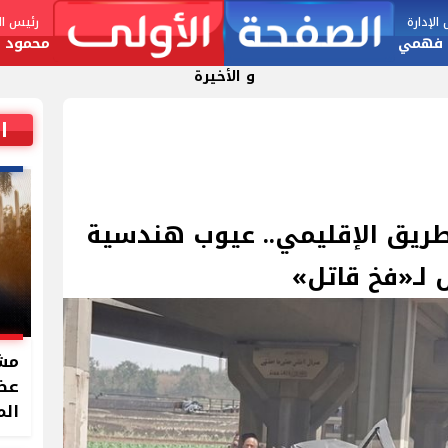
لإدارة
رئيس الت
 فهمي
محمود ا
و الأخيرة
ا
ريق الإقليمي.. عيوب هندسية
لـ«فخ قاتل»
مشر
الم