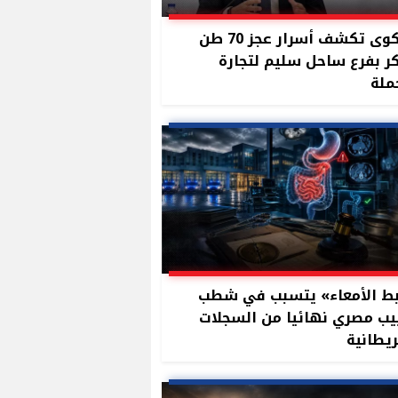
شكوى تكشف أسرار عجز 70 طن
 بفرع ساحل سليم لتجارة
ملة
ط الأمعاء» يتسبب في شطب
ب مصري نهائيا من السجلات
ريطانية