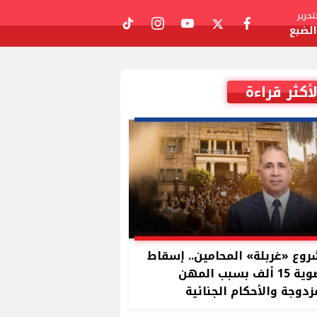
حرير
لضبع
tiktok
instagram
youtube
twitter
facebook
لأكثر قراءة
وع «غربلة» المحامين.. إسقاط
عضوية 15 ألف بسبب المهن
زدوجة والأحكام الجنائية