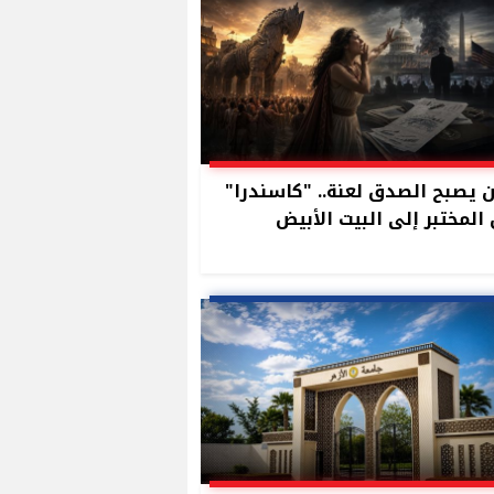
 يصبح الصدق لعنة.. "كاسندرا"
المختبر إلى البيت الأبيض