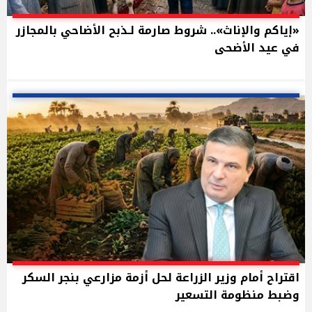
«إياكم والإناث».. شروط صارمة لـذبح الأضاحي بالمجازر
في عيد الأضحى
اقتراح أمام وزير الزراعة لحل أزمة مزارعي بنجر السكر
وضبط منظومة التسعير