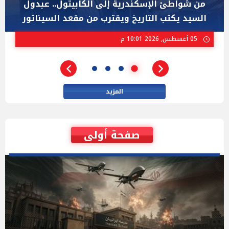
"عبد الرحمن السيد" المصري الذى يواجه "هايلي
ستيفنز" وإيباك الاسرائيلية بإنتخابات ميشيجان
02 أغسطس, 2026 04:01 م
المزيد
صفحة أولى