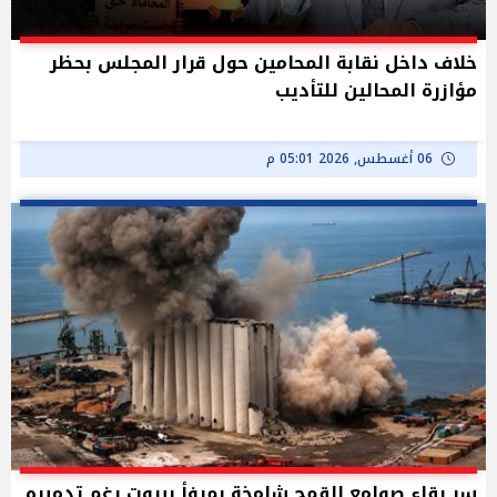
خلاف داخل نقابة المحامين حول قرار المجلس بحظر
مؤازرة المحالين للتأديب
06 أغسطس, 2026 05:01 م
سر بقاء صوامع القمح شامخة بمرفأ بيروت رغم تدميره