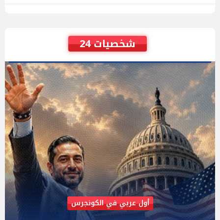
شخصيات 24
AIPAC رصدت 30 مليون دولار لإضعافه