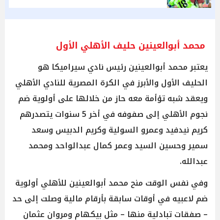
محمد أبوالعينين حليف الأهلي الأول
يعتبر محمد أبوالعينين رئيس نادي سيراميكا هو
الحليف الأول والأبرز في الكرة المصرية للنادي الأهلي
ويعقد شبه تؤأمة معه حاز من خلالها على أولوية ضم
نجوم الأهلي إلى صفوفه في أخر 5 سنوات يتصدرهم
كريم نيدفيد وعمرو السولية وكريم الدبيس وسعد
سمير وحسين السيد وعمر كمال عبدالواحد ومحمد
عبدالله.
وفي نفس الوقت منح محمد أبوالعينين للأهلي أولوية
ضم لاعبيه في أوقات سابقة بأرقام مالية وصلت إلى حد
– صفقات تبادلية منها – مثل بيكهام ومروان عثمان