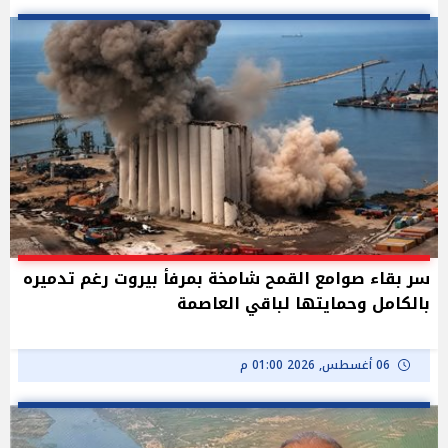
سر بقاء صوامع القمح شامخة بمرفأ بيروت رغم تدميره
بالكامل وحمايتها لباقي العاصمة
06 أغسطس, 2026 01:00 م