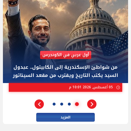
AIPAC رصدت 30 مليون دولار لإضعافه
"عبد الرحمن السيد" المصري الذى يواجه "هايلي
ستيفنز" وإيباك الاسرائيلية بإنتخابات ميشيجان
02 أغسطس, 2026 04:01 م
المزيد