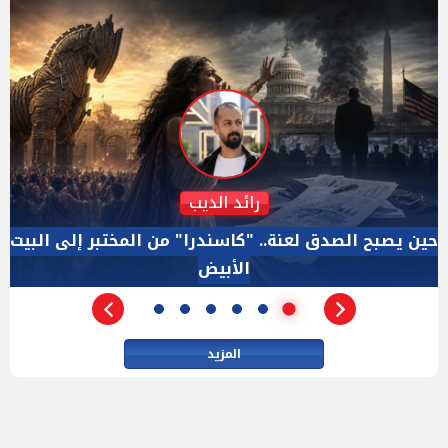
دكتور نزيه الحكيم
الإجازة البرلمانية ليست إجازة من الرقابة.. والسؤال ليس
الأداة الوحيده بعد فض الانعقاد
المزيد