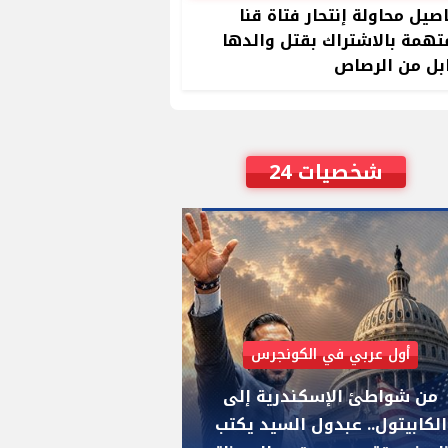
صيل محاولة إنتحار فتاة قنا
تهمة بالاشتراك بقتل والدها
بل من الرصاص
شخصيات 24
أول عربي في الكونجرس
AIPAC رصدت 30 مليون دولار لإضعافه
من شواطئ الإسكندرية إلى
"عبد الرحمن السيد
الكابيتول.. عبدول السيد يكتب
يواجه "هايلي ستي