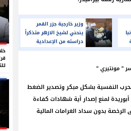
وزير خارجية جزر القمر
با
ينحني لشيخ الازهر متذكراً
دراسته من الإعدادية
م
للتخرج
خلا
قرا
للت
 " مونتيري "
الحرب النفسية بشكل مبكر وتصدير الضغط
أبوريدة لمنع إصدار أية شهادات كفاءة
ى الرخصة بدون سداد الغرامات المالية