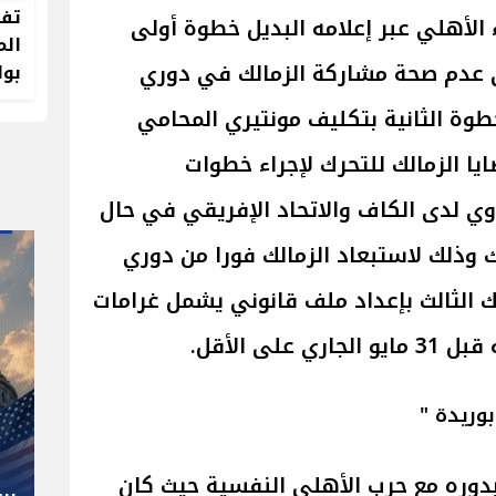
تفا
الأهلي عبر إعلامه البديل خطوة أولى
الم
ى عدم صحة مشاركة الزمالك في دوري
بوا
طوة الثانية بتكليف مونتيري المحامي
يا الزمالك للتحرك لإجراء خطوات
ي لدى الكاف والاتحاد الإفريقي في حال
ك وذلك لاستبعاد الزمالك فورا من دوري
رك الثالث بإعداد ملف قانوني يشمل غرامات
لى الأقل.
" صاحب صاحبه "
بوريدة "
شوقي غريب.. المدير الفني رجل
كل المناصب في الجبلاية برعاية
بدوره مع حرب الأهلي النفسية حيث كان