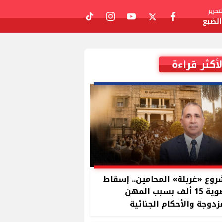
حرير
لضبع
tiktok
instagram
youtube
twitter
facebook
لأكثر قراءة
وع «غربلة» المحامين.. إسقاط
عضوية 15 ألف بسبب المهن
زدوجة والأحكام الجنائية