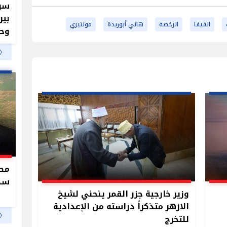
سر 
بير
الفيفا
الرخصة
هاني أبوريدة
مونتيري
وحم
سدو
وزير خارجية جزر القمر ينحني لشيخ
الازهر متذكراً دراسته من الإعدادية
للتخرج