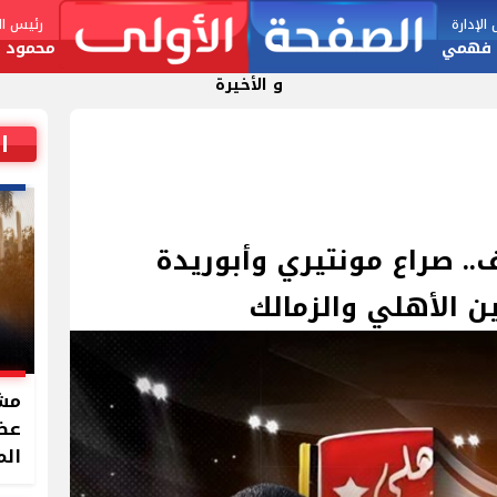
لإدارة
رئيس الت
 فهمي
محمود ا
و الأخيرة
ا
. صراع مونتيري وأبوريدة
 الأهلي والزمالك
مشر
الم