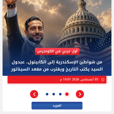
AIPAC رصدت 30 مليون دولار لإضعافه
"عبد الرحمن السيد" المصري الذى يواجه "هايلي
ستيفنز" وإيباك الاسرائيلية بإنتخابات ميشيجان
02 أغسطس, 2026 04:01 م
المزيد