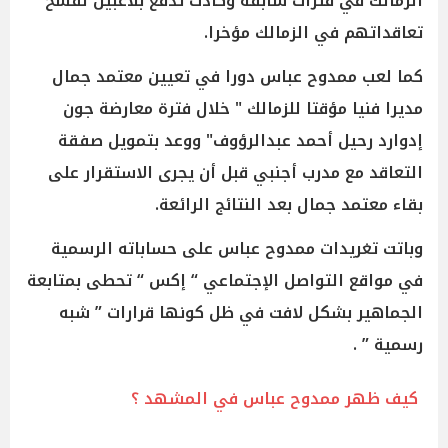
الزمالك في فترات سابقة وكادت تدفع بلاعبين لفسخ
تعاقداتهم في الزمالك مؤخرا.
كما لعب ممدوح عباس دورا في تعيين معتمد جمال
مديرا فنيا مؤقتا للزمالك " خلال فترة معارضة جون
إدوارد رحيل أحمد عبدالرؤوف" ووعد بتمويل صفقة
التعاقد مع مدرب أجنبي قبل أن يجرى الاستقرار على
بقاء معتمد جمال بعد النتائج الرائعة.
وباتت تغريدات ممدوح عباس على حساباته الرسمية
في مواقع التواصل الإجتماعي “ إكس “ تحطى بمتابعة
الجماهير بشكل لافت في ظل كونها قرارات ” شبه
رسمية ” .
كيف ظهر ممدوح عباس في المشهد ؟