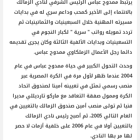
يرتبط ممدوح عباس الرئيس الشرفي لنادي الزمالك
بالانتماء إلى الأخير كمحب وداعم سري له في بدايات
مسيرته المهنية خلال السبعينيات والثمانينيات ثم
تردد تمويله رواتب " سرية " لكبار النجوم في
التسعينيات وبدايات الألفية الثالثة وكان يجرى تقديمه
دائما رجل الأعمال الزملكاوي ممدوح عباس.
وحدث التحول الكبير في حياة ممدوح عباس في عام
2004 عندما ظهر لأول مرة في الكرة المصرية عبر
منصب رسمي تمثل في تعيينه أمينا لصندوق اتحاد
الكرة وممول صفقة التعاقد مع ماركو تارديللي مديرا
فنيا ثم تولى منصب أمين صندوق الزمالك بالتعيين في
العام التالي 2005، ثم أصبح رئيس نادي الزمالك
بالتعيين أولا في عام 2006 على خلفية أزمات لا حصر
لها مر بها النادي.