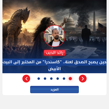
دكتور نزيه الحكيم
الإجازة البرلمانية ليست إجازة من الرقابة.. والسؤال ليس
الأداة الوحيده بعد فض الانعقاد
المزيد