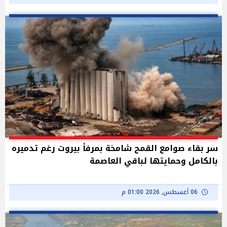
سر بقاء صوامع القمح شامخة بمرفأ بيروت رغم تدميره
بالكامل وحمايتها لباقي العاصمة
06 أغسطس, 2026 01:00 م