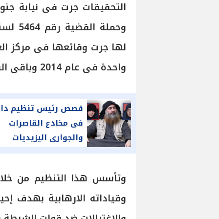
التحقيقات جرت فى نيابة جنوب 
لها جرت وقائعها فى مركز الع
واحدة فى عام 2014 وباقى القضايا خلال عام 2015 .
قصص رئيس تنظيم دا
فى مخادع القاصرات
والجوارى اليزيديات
وجنسيات أخرى🔞
وتأسس هذا التنظيم من خلايا 
وقياداته الارهابية بهدف إحي
والاغتيالات ضد قوات الشرطة و