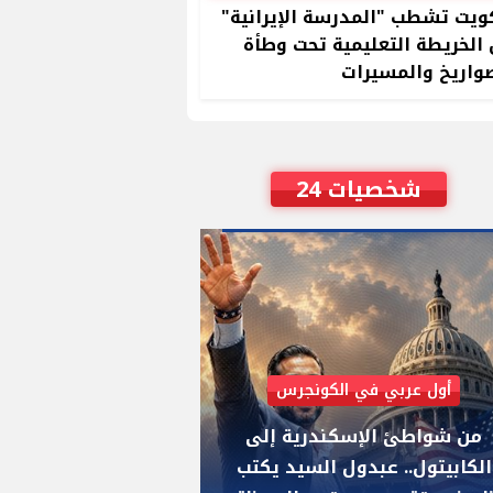
ويت تشطب "المدرسة الإيرانية"
الخريطة التعليمية تحت وطأة
واريخ والمسيرات
شخصيات 24
أول عربي في الكونجرس
AIPAC رصدت 30 مليون دولار لإضعافه
من شواطئ الإسكندرية إلى
"عبد الرحمن السيد
الكابيتول.. عبدول السيد يكتب
يواجه "هايلي ستي