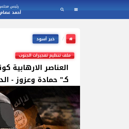
رئيس مجلس ا
أحمد عصام
خبر أسود
ملف تنظيم تفجيرات الجنوب
العناصر الارهابية كو
كـ" حمادة وعزوز - الد