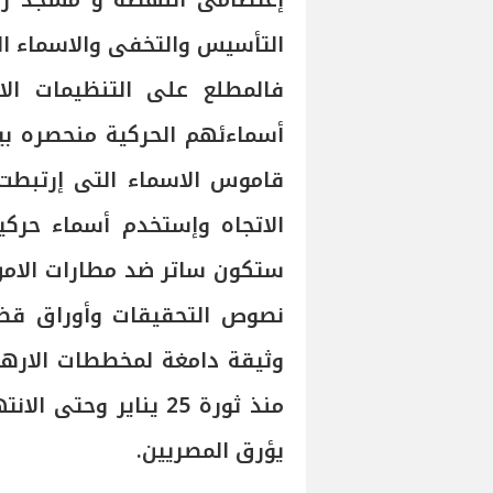
إعتصامى النهضة و مسجد راب
التأسيس والتخفى والاسماء الح
فالمطلع على التنظيمات الار
أسماءئهم الحركية منحصره بين ا
قاموس الاسماء التى إرتبطت 
الاتجاه وإستخدم أسماء حركي
ستكون ساتر ضد مطارات الامن 
نصوص التحقيقات وأوراق قضاي
وثيقة دامغة لمخططات الاره
منذ ثورة 25 يناير وح
يؤرق المصريين.