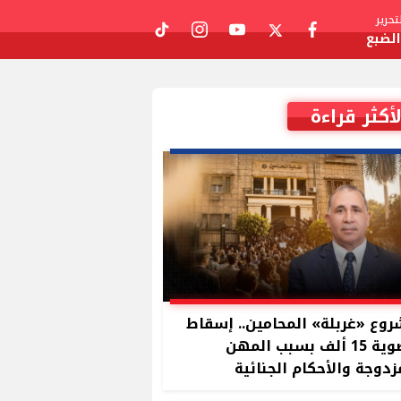
حرير
لضبع
tiktok
instagram
youtube
twitter
facebook
لأكثر قراءة
وع «غربلة» المحامين.. إسقاط
عضوية 15 ألف بسبب المهن
زدوجة والأحكام الجنائية