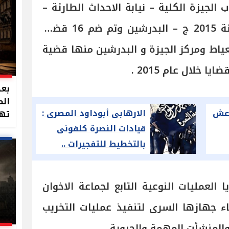
الجيزة الكلية – نيابة الاحداث الطارئة –
وحملة القضية رقم 5464 لسنة 2015 ج – البدرشين وتم ضم 16 قضية
ياط ومركز الجيزة و البدرشين منها قضية
بعد
الم
عش
الارهابى أبوداود المصرى :
تهد
قيادات النصرة كلفونى
بالتخطيط للتفجيرات ..
والامن المصرى قبض علي
بقويسنا 2 - 2
العمليات النوعية التابع لجماعة الاخوان
اء جهازها السرى لتنفيذ عمليات التخريب
المنشأت المهمة والحيوية.