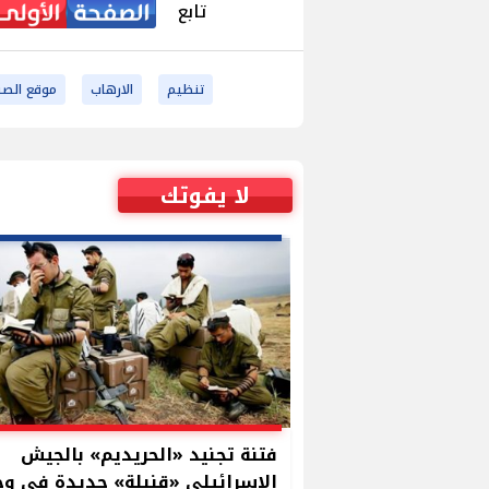
تابع
تنظيم
الارهاب
موقع الصف
لا يفوتك
فتنة تجنيد «الحريديم» بالجيش
الاسرائيلي «قنبلة» جديدة في وج