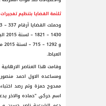
ثلئمة القضايا بتنظيم تفجيرات 
العياط.
وقامت هذا العناصر الارهابية
ومساعده الاول احمد منصور 
ممدوح حمزة وتم رصد اختباء
اسم حركى "حماده والاخر يدع
دعم الشرعية ناصر حسين و 