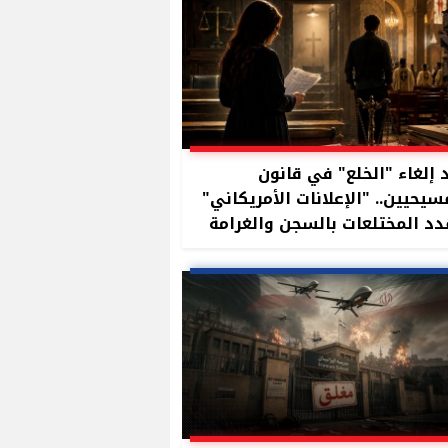
 إلغاء "الخلع" في قانون
سيحيين.. "الإعلانات الأمريكاني"
د المختلعات بالسجن والغرامة