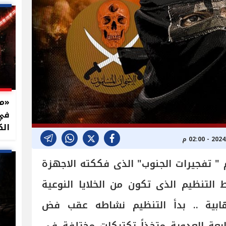
في 
الك
" تفجيرات الجنوب" الذى فككته الاجهزة
 التنظيم الذى تكون من الخلايا النوعية
ارهابية .. بدأ التنظيم نشاطه عقب فض