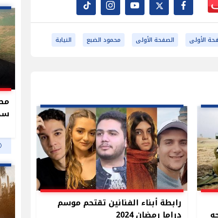
حة الأولى
الصفحة الأولى
محمود الضبع
النيابة
سدو
رابطة أبناء الفنانين تقتحم موسم
ه
دراما رمضان 2024