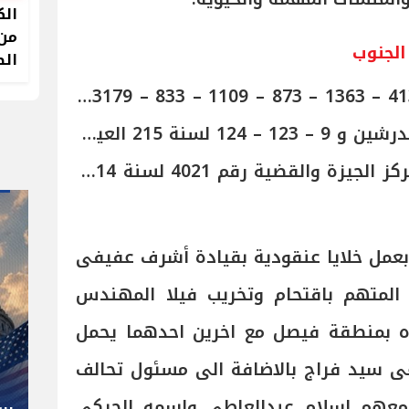
الك
من 
الجنوب
الص
وحملت القضايا أرقام 337 – 413 – 1363 – 873 – 1109 – 833 – 3179 –
1430 – 1821 – لسنة 2015 البدرشين و 9 – 123 – 124 لسنة 215 العياط
و 1292 – 715 – لسنة 2015 مركز الجيزة والقضية رقم 4021 لسنة 2014
 بعمل خلايا عنقودية بقيادة أشرف عفيفى
المتهم باقتحام وتخريب فيلا المهندس
" صاحب صاحبه "
ه بمنطقة فيصل مع اخرين احدهما يحمل
شوقي غريب.. المدير الفني رجل
ى سيد فراج بالاضافة الى مسئول تحالف
كل المناصب في الجبلاية برعاية
معهم اسلام عبدالعاطى واسمه الحركى