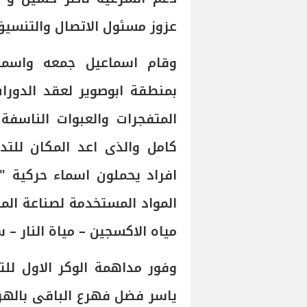
عزوز مسئول الاتصال والتنسيق 
وقام اسماعيل جمعه واسمه 
بمنطقة ابوصوير لعقد الدورات
المتفجرات والعبوات الناسف
كامل والذى اعد المكان للت
افراد يحملون اسماء حركية "
المواد المستخدمة لصناعة المت
مياه الاكسجين – مياة النار –
وفور مداهمة الوكر الاول لل
ياسر فضل فهرع الباقى باله