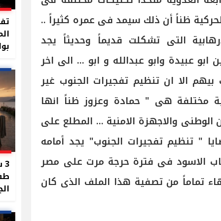
عة العدوية متخذاً تكتيكات مختلفة فى
ركية ظناً أن ذلك سيمد فى عمره كثيراً ..
تفا
الم
هابية التى تشكلت قديماً وحديثاً يجد
بوا
بو عبيدة وابو عبدالله و ابو ... الى اخر
بيهم الا ان تنظيم تفجيرات الجنوب غير
ة مختلفة هى " حمادة وعزوز ظناً انها
الوطنى والاجهزة الامنية ... المطلع على
ا " تنظيم تفجيرات الجنوب" يجد أمامه
اب الاسود فى فترة حرجة مرت على مصر
3 
طفل
تى الانتهاء تماماً من تصفية هذا الملف الذى كان
الج