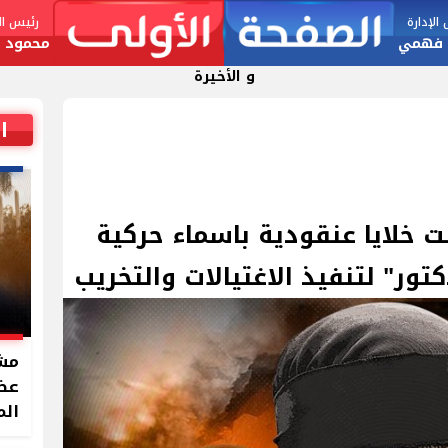
لإدارة
رئيس الت
 فهمي
محمود ا
و الأخيرة
ا
نت خلايا عنقودية باسماء حركية
كتور" لتنفيذ الاغتيالات والتخريب
مشر
الم