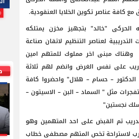
هاني أبوريدة
ال
مع كافة عناصر تكوين الخلايا العنقودية.
25 يوليو, 2026 10:00 م
الحركى "خالد" بتجهيز مخزن يمتلكه
 التدريبية لعناصر التنظيم لاتقان صناعة
ة وهناك مبنى اخر مملوك للمتهم امين
دريب على نفس الغرض وانضم لهم ثلاثة
ص
 الدكتور – حسام – هلال" واحضروا كافة
فجرات مثل " السماد – البن – الاسيتون –
 سلك نجستين"
تدريب تم القبض على احد المتهمين وهو
رب لاستراحة تخص المتهم مصطفى خطاب