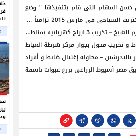
خلا
 ضمن المهام التى قام بتنفيذها " وضع
قرا
للت
عبوتين ناسفتين أمام فندق كترتت السياحى فى مارس 2015 تزامناً مع
انعقاد المؤتمر الاقتصادى بشرم الشيخ – تخريب 3 ابراج كهربائية بمناطق
اط و تخريب محول بجوار مركز شرطة العياط
بالبدرشين – محاولة إغتيال ضابط و أفراد
ريق مصر أسيوط الزراعى بزرع عبوات ناسفة
سر 
بير
وحم