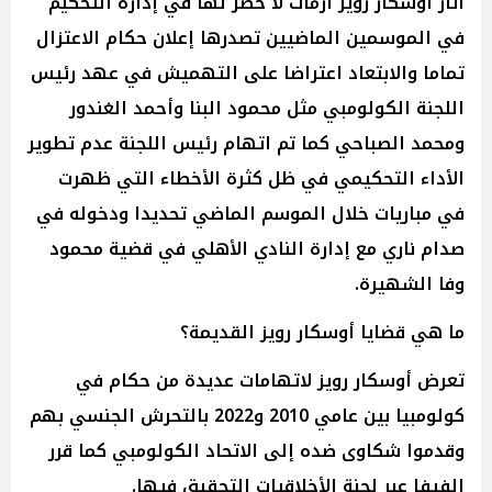
أثار أوسكار رويز أزمات لا حصر لها في إدارة التحكيم
في الموسمين الماضيين تصدرها إعلان حكام الاعتزال
تماما والابتعاد اعتراضا على التهميش في عهد رئيس
اللجنة الكولومبي مثل محمود البنا وأحمد الغندور
ومحمد الصباحي كما تم اتهام رئيس اللجنة عدم تطوير
الأداء التحكيمي في ظل كثرة الأخطاء التي ظهرت
في مباريات خلال الموسم الماضي تحديدا ودخوله في
صدام ناري مع إدارة النادي الأهلي في قضية محمود
وفا الشهيرة.
ما هي قضايا أوسكار رويز القديمة؟
تعرض أوسكار رويز لاتهامات عديدة من حكام في
كولومبيا بين عامي 2010 و2022 بالتحرش الجنسي بهم
وقدموا شكاوى ضده إلى الاتحاد الكولومبي كما قرر
الفيفا عبر لجنة الأخلاقيات التحقيق فيها.