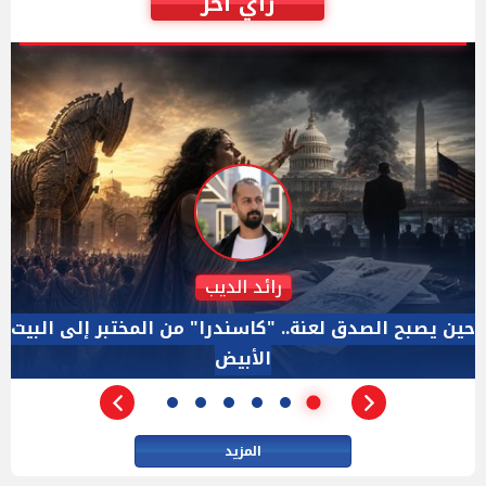
رأي أخر
دكتور نزيه الحكيم
الإجازة البرلمانية ليست إجازة من الرقابة.. والسؤال ليس
الأداة الوحيده بعد فض الانعقاد
المزيد