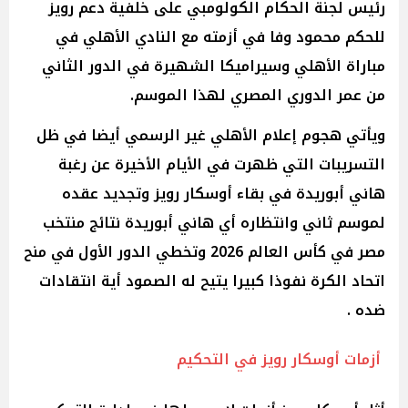
رئيس لجنة الحكام الكولومبي على خلفية دعم رويز
للحكم محمود وفا في أزمته مع النادي الأهلي في
مباراة الأهلي وسيراميكا الشهيرة في الدور الثاني
من عمر الدوري المصري لهذا الموسم.
ويأتي هجوم إعلام الأهلي غير الرسمي أيضا في ظل
التسريبات التي ظهرت في الأيام الأخيرة عن رغبة
هاني أبوريدة في بقاء أوسكار رويز وتجديد عقده
لموسم ثاني وانتظاره أي هاني أبوريدة نتائج منتخب
مصر في كأس العالم 2026 وتخطي الدور الأول في منح
اتحاد الكرة نفوذا كبيرا يتيح له الصمود أية انتقادات
ضده .
أزمات أوسكار رويز في التحكيم