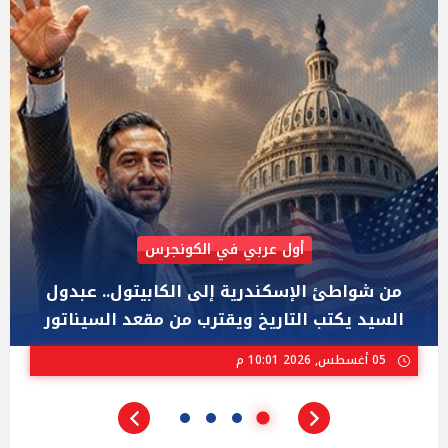
AIPAC رصدت 30 مليون دولار لإضعافه
"عبد الرحمن السيد" المصري الذى يواجه "هايلي
ستيفنز" وإيباك الاسرائيلية بإنتخابات ميشيجان
02 أغسطس, 2026 04:01 م