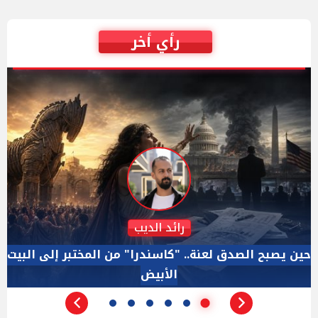
رأي أخر
دكتور نزيه الحكيم
الإجازة البرلمانية ليست إجازة من الرقابة.. والسؤال ليس
الأداة الوحيده بعد فض الانعقاد