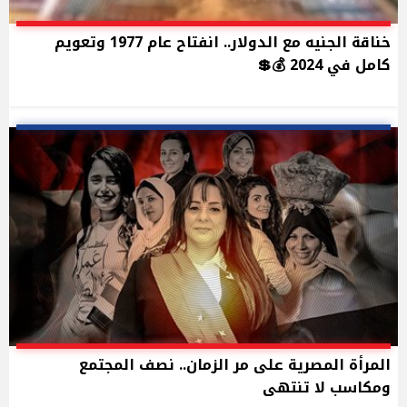
خناقة الجنيه مع الدولار.. انفتاح عام 1977 وتعويم
كامل في 2024 💰💲
المرأة المصرية على مر الزمان.. نصف المجتمع
ومكاسب لا تنتهى