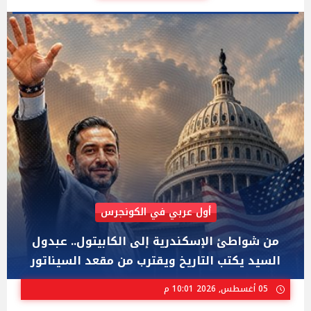
AIPAC رصدت 30 مليون دولار لإضعافه
"عبد الرحمن السيد" المصري الذى يواجه "هايلي
ستيفنز" وإيباك الاسرائيلية بإنتخابات ميشيجان
02 أغسطس, 2026 04:01 م