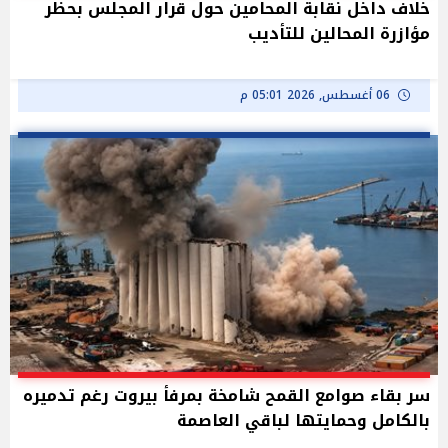
خلاف داخل نقابة المحامين حول قرار المجلس بحظر
مؤازرة المحالين للتأديب
06 أغسطس, 2026 05:01 م
سر بقاء صوامع القمح شامخة بمرفأ بيروت رغم تدميره
بالكامل وحمايتها لباقي العاصمة